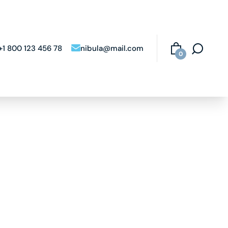
+1 800 123 456 78
nibula@mail.com
0